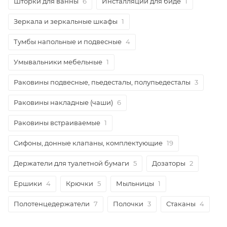
Шторки для ванны
6
Инсталляции для биде
1
Зеркала и зеркальные шкафы
1
Тумбы напольные и подвесные
4
Умывальники мебельные
1
Раковины подвесные, пьедесталы, полупьедесталы
3
Раковины накладные (чаши)
6
Раковины встраиваемые
1
Сифоны, донные клапаны, комплектующие
19
Держатели для туалетной бумаги
5
Дозаторы
2
Ершики
4
Крючки
5
Мыльницы
1
Полотенцедержатели
7
Полочки
3
Стаканы
4