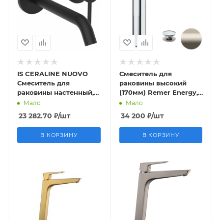
IS CERALINE NUOVO
Смеситель для
Смеситель для
раковины высокий
раковины настенный,
(170мм) Remer Energy,
излив 180 мм, черный
сталь
Мало
Мало
матовый
23 282.70
₽
/шт
34 200
₽
/шт
В КОРЗИНУ
В КОРЗИНУ