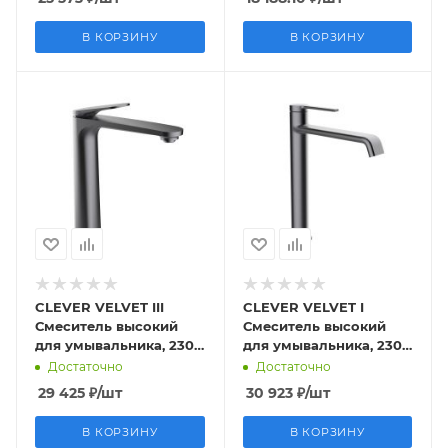
В КОРЗИНУ
В КОРЗИНУ
CLEVER VELVET III
CLEVER VELVET I
Смеситель высокий
Смеситель высокий
для умывальника, 230
для умывальника, 230
мм, оружейная сталь
мм, оружейная сталь
Достаточно
Достаточно
29 425
₽
/шт
30 923
₽
/шт
В КОРЗИНУ
В КОРЗИНУ