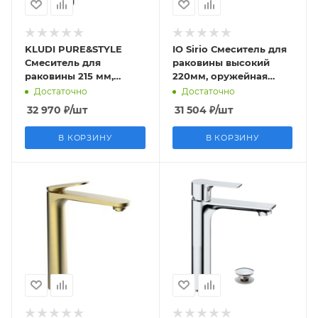
KLUDI PURE&STYLE
IO Sirio Смеситель для
Смеситель для
раковины высокий
раковины 215 мм,
220мм, оружейная
черный матовый
сталь
Достаточно
Достаточно
32 970
₽
/шт
31 504
₽
/шт
В КОРЗИНУ
В КОРЗИНУ