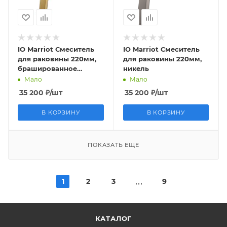
IO Marriot Смеситель
IO Marriot Смеситель
для раковины 220мм,
для раковины 220мм,
брашированное
никель
золото
Мало
Мало
35 200
₽
/шт
35 200
₽
/шт
В КОРЗИНУ
В КОРЗИНУ
ПОКАЗАТЬ ЕЩЕ
1
2
3
9
КАТАЛОГ