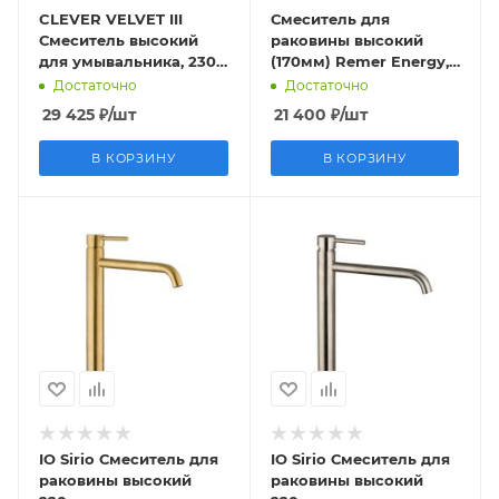
CLEVER VELVET III
Смеситель для
Смеситель высокий
раковины высокий
для умывальника, 230
(170мм) Remer Energy,
мм, брашированное
хром
Достаточно
Достаточно
золото
29 425
₽
/шт
21 400
₽
/шт
В КОРЗИНУ
В КОРЗИНУ
IO Sirio Смеситель для
IO Sirio Смеситель для
раковины высокий
раковины высокий