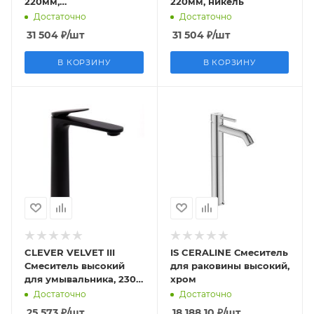
220мм,
220мм, никель
брашированное
Достаточно
Достаточно
золото
31 504
₽
/шт
31 504
₽
/шт
В КОРЗИНУ
В КОРЗИНУ
CLEVER VELVET III
IS CERALINE Смеситель
Смеситель высокий
для раковины высокий,
для умывальника, 230
хром
мм, матовый черный
Достаточно
Достаточно
25 573
₽
/шт
18 188.10
₽
/шт