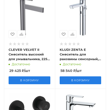
CLEVER VELVET II
KLUDI ZENTA E
Смеситель высокий
Смеситель для
для умывальника, 225
раковины сенсорный,
мм, оружейная сталь
высокий, 6V
Достаточно
Достаточно
29 425
₽
/шт
58 540
₽
/шт
В КОРЗИНУ
В КОРЗИНУ