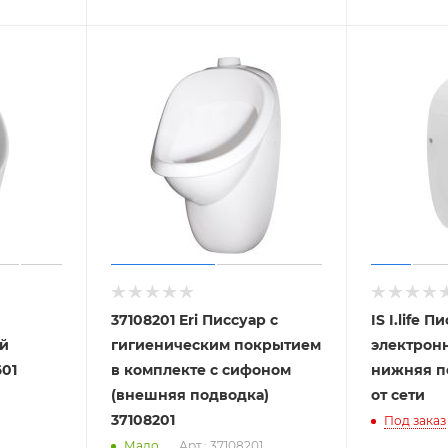
37108201 Eri Писсуар с
IS I.life П
ий
гигиеническим покрытием
электрон
601
в комплекте с сифоном
нижняя по
(внешняя подводка)
от сети
37108201
Под заказ
Мало
Арт.: 37108201