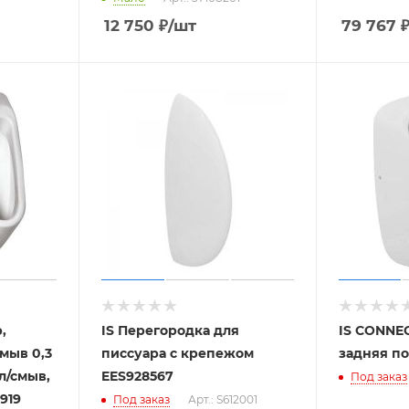
12 750
₽
/шт
79 767
,
IS Перегородка для
IS CONNEC
мыв 0,3
писсуара с крепежом
задняя п
2 л/смыв,
EES928567
Под заказ
919
Под заказ
Арт.: S612001