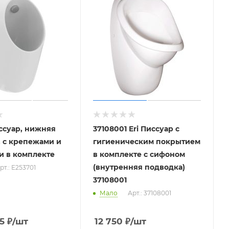
Писсуар, нижняя
37108001 Eri Писсуар с
 с крепежами и
гигиеническим покрытием
и в комплекте
в комплекте с сифоном
(внутренняя подводка)
рт.: E253701
37108001
Мало
Арт.: 37108001
5
₽
/шт
12 750
₽
/шт