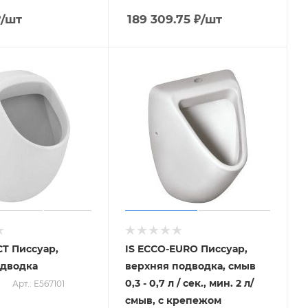
₽
/шт
189 309.75
₽
/шт
T Писсуар,
IS ECCO-EURO Писсуар,
одводка
верхняя подводка, смыв
0,3 - 0,7 л / сек., мин. 2 л/
Арт.: E567101
смыв, с крепежом