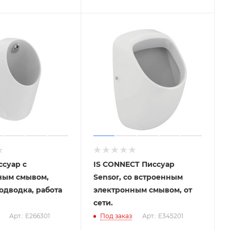
иссуар с
IS CONNECT Писсуар
ным смывом,
Sensor, со встроенным
дводка, работа
электронным смывом, от
сети.
Арт.: E266301
Под заказ
Арт.: E345201