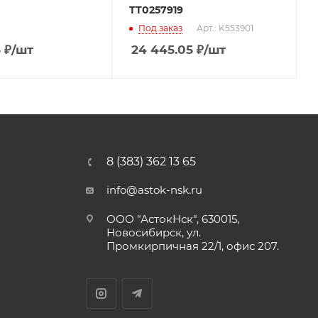
TT0257919
Под заказ
Арт.: K553901
5
₽
/шт
24 445.05
₽
/шт
8 (383) 362 13 65
info@astok-nsk.ru
ООО "АстокНск", 630015,
Новосибирск, ул.
Промкирпичная 22/1, офис 207.