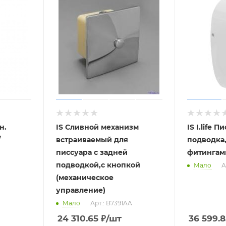
н.
IS Сливной механизм
IS I.life 
/
встраиваемый для
подводка,
писсуара с задней
фитингам
подводкой,с кнопкой
Мало
А
(механическое
управление)
Мало
Арт.: B7391AA
24 310.65
₽
/шт
36 599.8