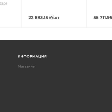
53801
22 893.15
₽
/шт
55 711.9
ИНФОРМАЦИЯ
Магазины