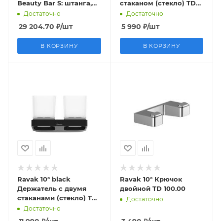
Beauty Bar S: штанга,
стаканом (стекло) TD
зеркало, полочки,
210.20
Достаточно
Достаточно
стакан; черный мат.
29 204.70
₽
/шт
5 990
₽
/шт
В КОРЗИНУ
В КОРЗИНУ
Ravak 10° black
Ravak 10° Крючок
Держатель с двумя
двойной TD 100.00
стаканами (стекло) TD
Достаточно
220.20
Достаточно