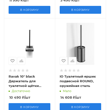
11 990
₽
/шт
3 490
₽
/шт
В КОРЗИНУ
В КОРЗИНУ
Ravak 10° black
IO Туалетный ершик
Держатель для
подвесной ROUND,
туалетной щётки
оружейная сталь
(стекло) TD 410.20
Достаточно
Мало
10 490
₽
/шт
14 608
₽
/шт
В КОРЗИНУ
В КОРЗИНУ