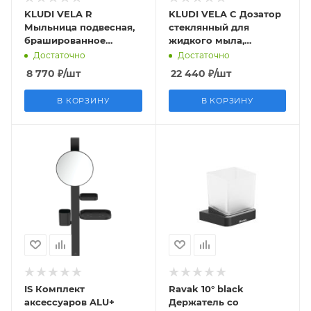
KLUDI VELA R
KLUDI VELA C Дозатор
Мыльница подвесная,
стеклянный для
брашированное
жидкого мыла,
золото
брашированное
Достаточно
Достаточно
золото
8 770
₽
/шт
22 440
₽
/шт
В КОРЗИНУ
В КОРЗИНУ
IS Комплект
Ravak 10° black
аксессуаров ALU+
Держатель со