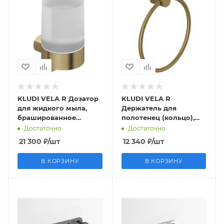
KLUDI VELA R Дозатор
KLUDI VELA R
для жидкого мыла,
Держатель для
брашированное
полотенец (кольцо),
золото
брашированное
Достаточно
Достаточно
золото
21 300
₽
/шт
12 340
₽
/шт
В КОРЗИНУ
В КОРЗИНУ