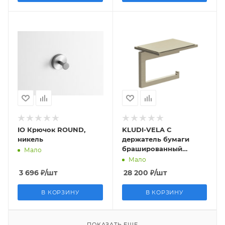
IO Крючок ROUND,
KLUDI-VELA C
никель
держатель бумаги
брашированный
Мало
никель
Мало
3 696
₽
/шт
28 200
₽
/шт
В КОРЗИНУ
В КОРЗИНУ
ПОКАЗАТЬ ЕЩЕ