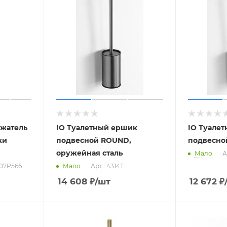
ржатель
IO Туалетный ершик
IO Туале
ки
подвесной ROUND,
подвесно
оружейная сталь
Мало
А
X07P566
Мало
Арт.: 4314T
14 608
₽
/шт
12 672
₽