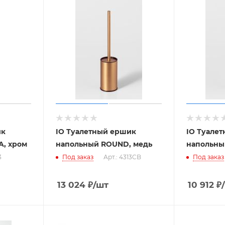
ик
IO Туалетный ершик
IO Туале
, хром
напольный ROUND, медь
напольны
3
Под заказ
Арт.: 4313CB
Под заказ
13 024
₽
/шт
10 912
₽