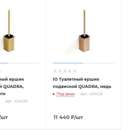
тный ершик
IO Туалетный ершик
й QUADRA,
подвесной QUADRA, медь
ото
Под заказ
Арт.: 4514CB
Арт.: 4514OR
/шт
11 440
₽
/шт