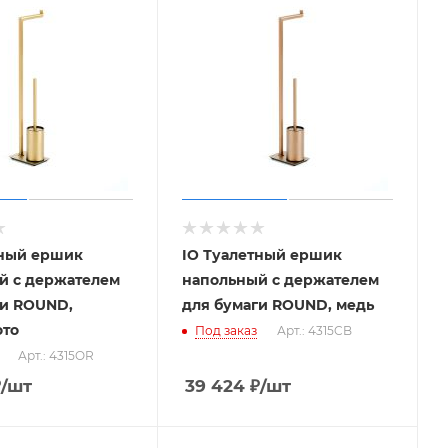
тный ершик
IO Туалетный ершик
й с держателем
напольный с держателем
ги ROUND,
для бумаги ROUND, медь
ото
Под заказ
Арт.: 4315CB
Арт.: 4315OR
₽
/шт
39 424
₽
/шт