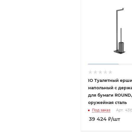
IO Туалетный ерш
напольный с держ
для бумаги ROUND
оружейная сталь
Под заказ
Арт.: 431
39 424
₽
/шт