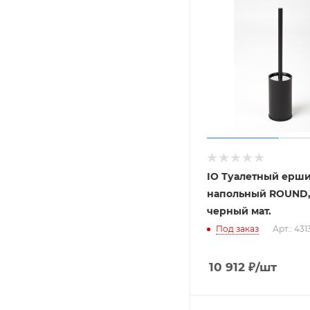
IO Туалетный ерш
напольный ROUND
черный мат.
Под заказ
Арт.: 43
10 912
₽
/шт