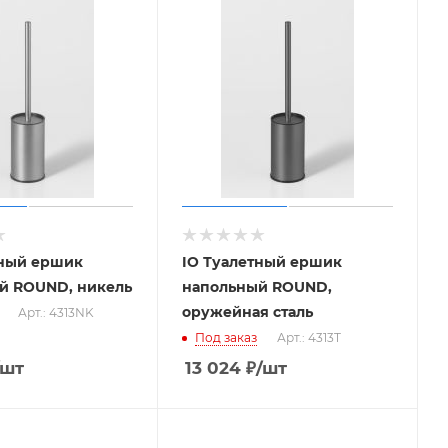
тный ершик
IO Туалетный ершик
й ROUND, никель
напольный ROUND,
оружейная сталь
Арт.: 4313NK
Под заказ
Арт.: 4313T
/шт
13 024
₽
/шт