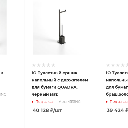
ик
IO Туалетный ершик
IO Туале
,
напольный с держателем
напольны
для бумаги QUADRA,
для бума
черный мат.
браш.зол
13NG
Под заказ
Арт.: 4515NG
Под заказ
40 128
₽
/шт
39 424