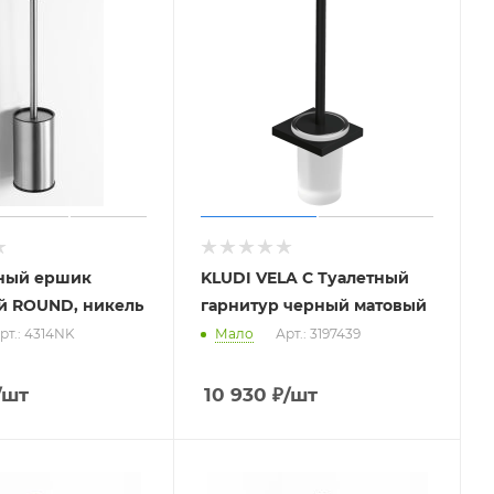
тный ершик
KLUDI VELA C Туалетный
й ROUND, никель
гарнитур черный матовый
рт.: 4314NK
Мало
Арт.: 3197439
/шт
10 930
₽
/шт