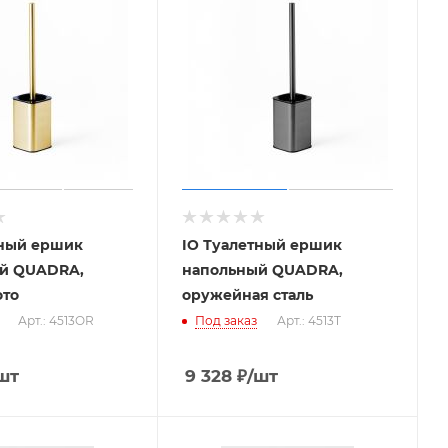
тный ершик
IO Туалетный ершик
й QUADRA,
напольный QUADRA,
ото
оружейная сталь
Арт.: 4513OR
Под заказ
Арт.: 4513T
шт
9 328
₽
/шт