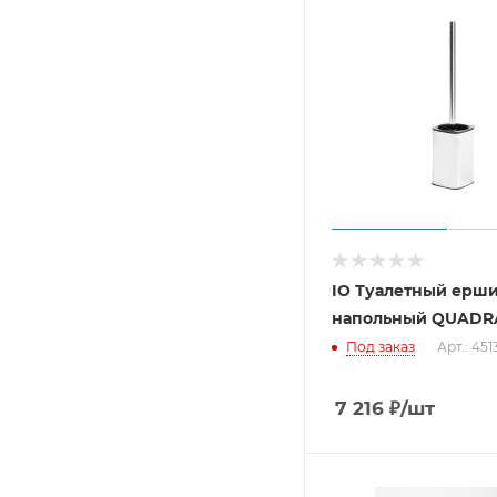
IO Туалетный ерш
напольный QUADRA
Под заказ
Арт.: 451
7 216
₽
/шт