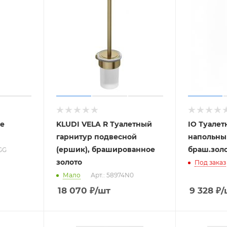
e
KLUDI VELA R Туалетный
IO Туале
гарнитур подвесной
напольны
(ершик), брашированное
браш.зол
GG
золото
Под заказ
Мало
Арт.: 58974N0
18 070
₽
/шт
9 328
₽
/