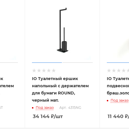
ик
IO Туалетный ершик
IO Туале
ателем
напольный с держателем
подвесно
,
для бумаги ROUND,
браш.зол
черный мат.
Под заказ
5T
Под заказ
Арт.: 4315NG
34 144
₽
/шт
11 440
₽