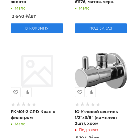
золото
61176, матов. черн.
Мало
Мало
2 640
₽
/шт
В КОРЗИНУ
ПОД ЗАКАЗ
FKM01-2 GPD Кран с
IO Угловой вентиль
фильтром
1/2'‘x3/8’' (комплект
2шт), хром
Мало
Под заказ