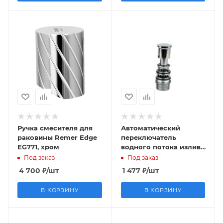
Ручка смесителя для
Автоматический
раковины Remer Edge
переключатель
EG771, хром
водного потока излив/
душ DEV00
Под заказ
Под заказ
(дайвертер), латунь
4 700
₽
/шт
1 477
₽
/шт
В КОРЗИНУ
В КОРЗИНУ