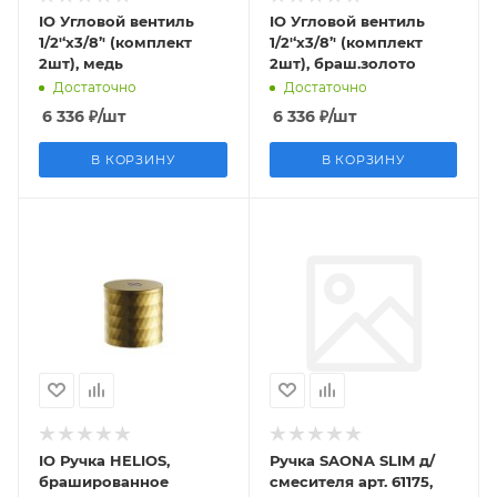
IO Угловой вентиль
IO Угловой вентиль
1/2'‘x3/8’' (комплект
1/2'‘x3/8’' (комплект
2шт), медь
2шт), браш.золото
Достаточно
Достаточно
6 336
₽
/шт
6 336
₽
/шт
В КОРЗИНУ
В КОРЗИНУ
IO Ручка HELIOS,
Ручка SAONA SLIM д/
брашированное
смесителя арт. 61175,