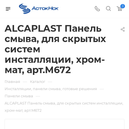
0
ALCAPLAST Панель
смыва, для скрытых
систем
инсталляции, хром-
мат, арт.M672
—
—
Главная
Каталог
—
Инсталляции, панели смыва, готовые решения
—
Панели смыва
ALCAPLAST Панель смыва, для скрытых систем инсталляции,
хром-мат, арт.M672